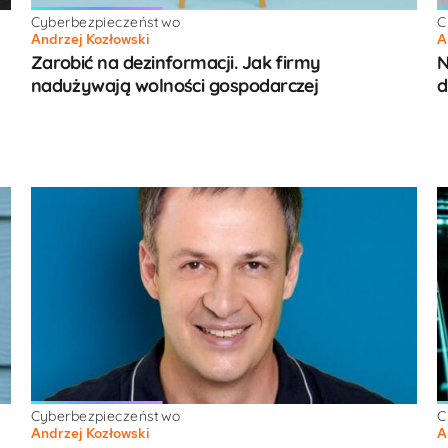
Cyberbezpieczeństwo
C
Andrzej Kozłowski
A
Zarobić na dezinformacji. Jak firmy
N
nadużywają wolności gospodarczej
d
Cyberbezpieczeństwo
C
Andrzej Kozłowski
A