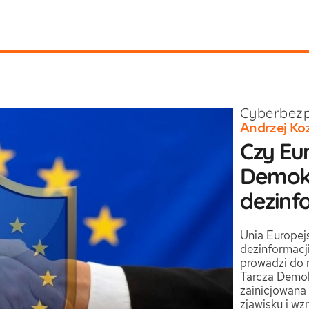
Cyberbez
Andrzej Ko
Czy Eu
Demokr
dezinf
Unia Europejs
dezinformacji,
prowadzi do 
Tarcza Demokr
zainicjowana
zjawisku i w