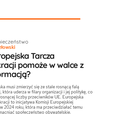
pieczeństwo
złowski
ropejska Tarcza
acji pomoże w walce z
ormacją?
ka musi zmierzyć się ze stale rosnącą falą
 która uderza w filary organizacji i jej politykę, co
rosnącej liczby przeciwników UE. Europejska
acji to inicjatywa Komisji Europejskiej
 w 2024 roku, która ma przeciwdziałać temu
zmacniać społeczeństwo obywatelskie.