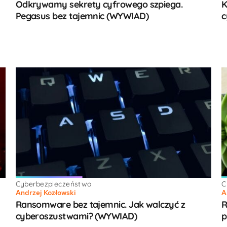
Odkrywamy sekrety cyfrowego szpiega.
K
Pegasus bez tajemnic (WYWIAD)
c
Cyberbezpieczeństwo
C
Andrzej Kozłowski
A
Ransomware bez tajemnic. Jak walczyć z
R
cyberoszustwami? (WYWIAD)
p