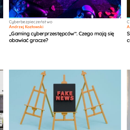
Cyberbezpieczeństwo
C
Andrzej Kozłowski
A
„Gaming cyberprzestępców”. Czego mają się
S
obawiać gracze?
c