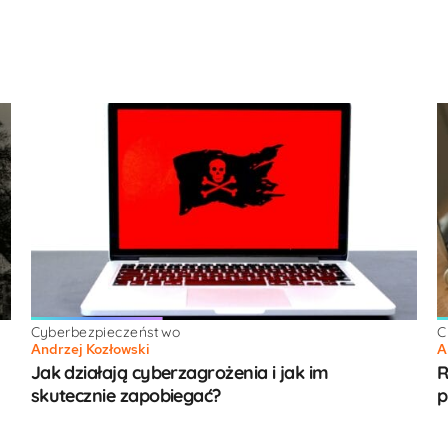
Cyberbezpieczeństwo
C
Andrzej Kozłowski
A
Jak działają cyberzagrożenia i jak im
R
skutecznie zapobiegać?
p