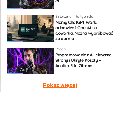
AI
Sztuczna inteligencja
Mamy ChatGPT Work,
odpowiedź OpenAI na
Coworka. Można wypróbować
za darmo
Praca
Programowanie z AI: Mroczne
Strony i Ukryte Koszty –
Analiza Eda Zitrona
Pokaż więcej