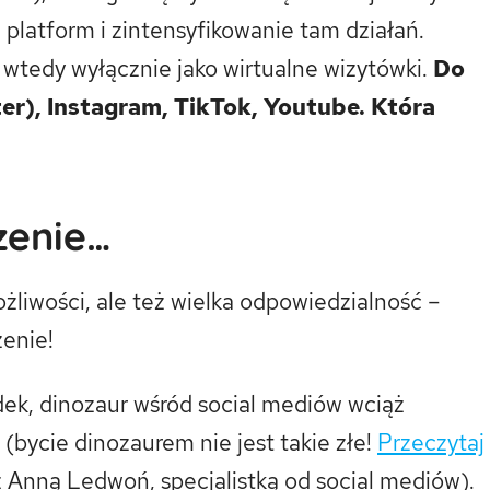
platform i zintensyfikowanie tam działań.
wtedy wyłącznie jako wirtualne wizytówki.
Do
er), Instagram, TikTok, Youtube. Która
zenie…
liwości, ale też wielka odpowiedzialność –
enie!
ek, dinozaur wśród social mediów wciąż
(bycie dinozaurem nie jest takie złe!
Przeczytaj
z Anną Ledwoń, specjalistką od social mediów).