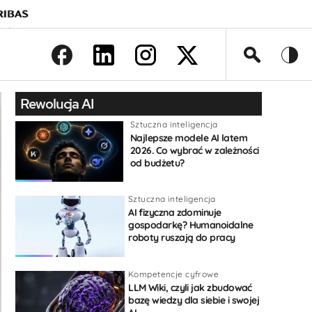
>
Rewolucja AI
Sztuczna inteligencja
Najlepsze modele AI latem
2026. Co wybrać w zależności
od budżetu?
Sztuczna inteligencja
AI fizyczna zdominuje
gospodarkę? Humanoidalne
roboty ruszają do pracy
Kompetencje cyfrowe
LLM Wiki, czyli jak zbudować
bazę wiedzy dla siebie i swojej