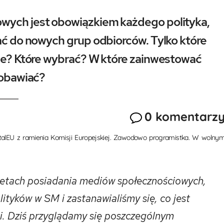
owych jest obowiązkiem każdego polityka,
rać do nowych grup odbiorców. Tylko które
sze? Które wybrać? W które zainwestować
 obawiać?
0 komentarz
DigitalEU z ramienia Komisji Europejskiej. Zawodowo programistka. W wolny
letach posiadania mediów społecznościowych,
lityków w SM i zastanawialiśmy się, co jest
ci. Dziś przyglądamy się poszczególnym