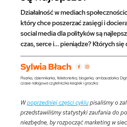
Działalność w mediach społeczności
który chce poszerzać zasięgi i docie
social media dla polityków są najlep
czas, serce i… pieniądze? Których się
Sylwia Błach
Pisarka, dziennikarka, felietonistka, blogerka, ambasadorka 
czasie nałogowa czytelniczka książek i graczka
W
poprzedniej części cyklu
pisaliśmy o za
przedstawiliśmy statystyki zaufania do po
niezbędne, by rozpocząć marketing w sie