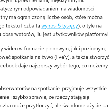
kowymi uprawnieniami, między innymi:
omatycznym odpowiadaniem na wiadomości,
watny ma ograniczoną liczbę osób, które można
go tekstu liczba ta
wynosi 5 tysięcy
), o tyle na
obserwatorów, ilu jest użytkowników platformy!
y wideo w formacie pionowym, jak i poziomym;
wać spotkania na żywo (live’y), a także stworzy
acebook daje najszerszy wybór tego, co możemy
obserwatorów na spotkanie, przyjmuje wszystkie
nie i szybko sprawia, że rzeczy stają się
 liczba może przytłoczyć, ale świadome użycie da