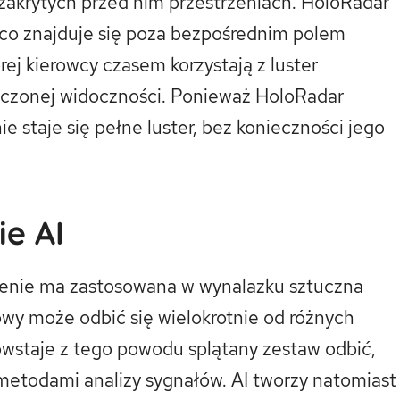
 zakrytych przed nim przestrzeniach. HoloRadar
, co znajduje się poza bezpośrednim polem
rej kierowcy czasem korzystają z luster
iczonej widoczności. Ponieważ HoloRadar
e staje się pełne luster, bez konieczności jego
e AI
zenie ma zastosowana w wynalazku sztuczna
iowy może odbić się wielokrotnie od różnych
owstaje z tego powodu splątany zestaw odbić,
 metodami analizy sygnałów. AI tworzy natomiast