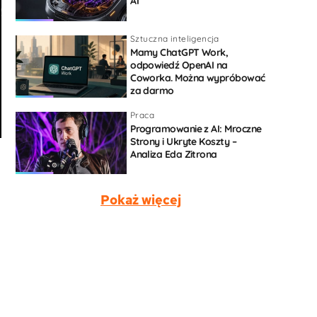
AI
Sztuczna inteligencja
Mamy ChatGPT Work,
odpowiedź OpenAI na
Coworka. Można wypróbować
za darmo
Praca
Programowanie z AI: Mroczne
Strony i Ukryte Koszty –
Analiza Eda Zitrona
Pokaż więcej