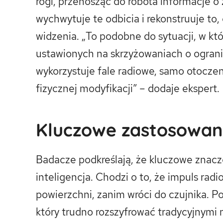
rogi, przenosząc do robota informacje o
wychwytuje te odbicia i rekonstruuje to
widzenia. „To podobne do sytuacji, w któ
ustawionych na skrzyżowaniach o ogran
wykorzystuje fale radiowe, samo otoczeni
fizycznej modyfikacji” – dodaje ekspert.
Kluczowe zastosowani
Badacze podkreślają, że kluczowe znac
inteligencja. Chodzi o to, że impuls rad
powierzchni, zanim wróci do czujnika. P
który trudno rozszyfrować tradycyjnymi