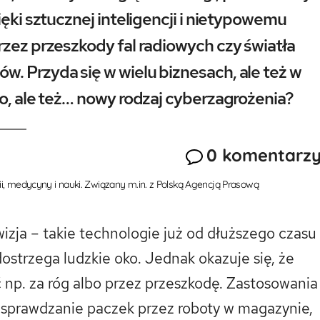
ięki sztucznej inteligencji i nietypowemu
rzez przeszkody fal radiowych czy światła
. Przyda się w wielu biznesach, ale też w
wo, ale też… nowy rodzaj cyberzagrożenia?
0 komentarz
ii, medycyny i nauki. Związany m.in. z Polską Agencją Prasową
izja – takie technologie już od dłuższego czasu
ostrzega ludzkie oko. Jednak okazuje się, że
 np. za róg albo przez przeszkodę. Zastosowania
 sprawdzanie paczek przez roboty w magazynie,