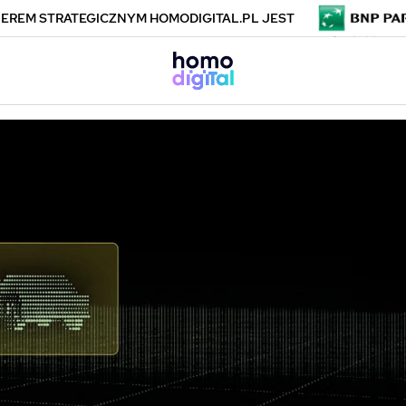
EREM STRATEGICZNYM HOMODIGITAL.PL JEST