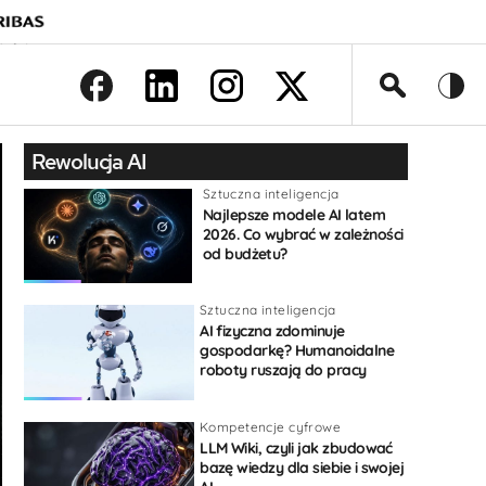
>
Rewolucja AI
Sztuczna inteligencja
Najlepsze modele AI latem
2026. Co wybrać w zależności
od budżetu?
Sztuczna inteligencja
AI fizyczna zdominuje
gospodarkę? Humanoidalne
roboty ruszają do pracy
Kompetencje cyfrowe
LLM Wiki, czyli jak zbudować
bazę wiedzy dla siebie i swojej