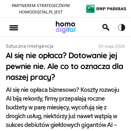
PARTNEREM STRATEGICZNYM
HOMODIGITAL.PL JEST
>
Sztuczna inteligencja
30 maja 2026
AI się nie opłaca? Dotowanie jej
pewnie nie. Ale co to oznacza dla
naszej pracy?
AI się nie opłaca biznesowo? Koszty rozwoju
AI biją rekordy, firmy przepalają roczne
budżety w parę miesięcy, wycofują się z
drogich usług, niektórzy już nawet wątpią w
sukces debiutów giełdowych gigantów AI –