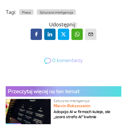
Tagi:
Praca
Sztuczna inteligencja
Udostępnij:
0
komentarzy
0
Gość
Przeczytaj więcej na ten temat
Sztuczna inteligencja
Marcin Bokszczanin
Adopcja AI w firmach kuleje, ale
„szara strefa AI” kwitnie
{}
[+]