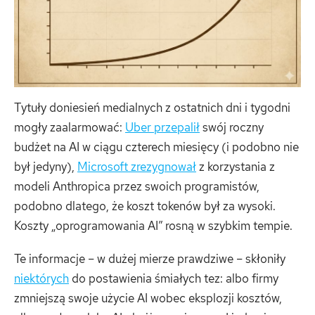
Tytuły doniesień medialnych z ostatnich dni i tygodni
mogły zaalarmować:
Uber przepalił
swój roczny
budżet na AI w ciągu czterech miesięcy (i podobno nie
był jedyny),
Microsoft zrezygnował
z korzystania z
modeli Anthropica przez swoich programistów,
podobno dlatego, że koszt tokenów był za wysoki.
Koszty „oprogramowania AI” rosną w szybkim tempie.
Te informacje – w dużej mierze prawdziwe – skłoniły
niektórych
do postawienia śmiałych tez: albo firmy
zmniejszą swoje użycie AI wobec eksplozji kosztów,