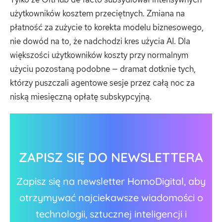
użytkowników kosztem przeciętnych. Zmiana na
płatność za zużycie to korekta modelu biznesowego,
nie dowód na to, że nadchodzi kres użycia AI. Dla
większości użytkowników koszty przy normalnym
użyciu pozostaną podobne — dramat dotknie tych,
którzy puszczali agentowe sesje przez całą noc za
niską miesięczną opłatę subskypcyjną.
ZAPISZ SIĘ DO NEWSLETTERA
Zapisz się na newsletter HomoDigital, aby
otrzymywać najciekawsze wiadomości o
technologii, sztucznej inteligencji i