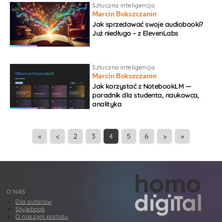
Sztuczna inteligencja
Marcin Bokszczanin
Jak sprzedawać swoje audiobooki?
Już niedługo – z ElevenLabs
Sztuczna inteligencja
Marcin Bokszczanin
Jak korzystać z NotebookLM —
poradnik dla studenta, naukowca,
analityka
«
<
2
3
4
5
6
>
»
O NAS
Dla autorów
Stylebook
O naszym portalu