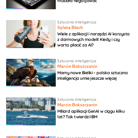
musiała negocjować
Sztuczna inteligencja
Sylwia Błach
Wiele z aplikacji i narzędzi AI korzysta
z darmowych modeli! Kiedy i czy
warto płacić za AI?
Sztuczna inteligencja
Marcin Bokszczanin
Mamy nowe Bieliki – polska sztuczna
inteligencja umie jeszcze więcej
Sztuczna inteligencja
Marcin Bokszczanin
Miliard aplikacji GenAI w ciągu kilku
lat? Tak twierdzi IBM