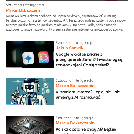
Sztuczna inteligencja
Marcin Bokszczanin
Świat wielkimi krokami odchodzi od użycia zwykłych „asystentów AI” w stronę
bardziej złożonych systemów „agentów AI”. Teraz tego rodzaju systemy będą mogły
tworzyć polskie firmy na polskich modelach AI. Bo nowe Bieliki, polskie modele
językowe, to nowe możliwości tworzenia sztucznej inteligencji mówiącej po polsku.
Sztuczna inteligencja
Jakub Samcik
Google wkrótce zniknie z
przeglądarek Safari? Inwestorzy są
zaniepokojeni. Co się zmieni?
Sztuczna inteligencja
Marcin Bokszczanin
AI zamiast lekarza? Lepiej nie – nie
umiemy z AI rozmawiać
Sztuczna inteligencja
Marcin Bokszczanin
Polska dostanie chipy AI? Będzie