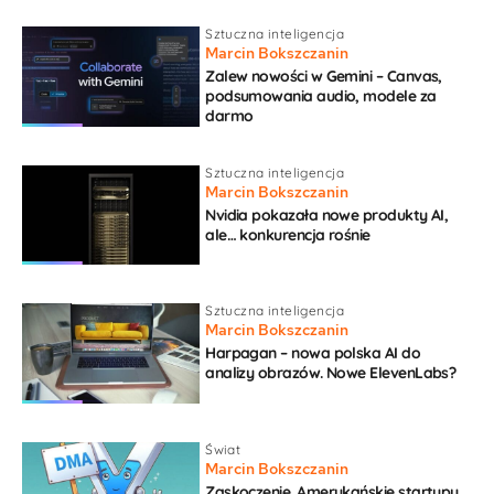
Sztuczna inteligencja
Marcin Bokszczanin
Zalew nowości w Gemini – Canvas,
podsumowania audio, modele za
darmo
Sztuczna inteligencja
Marcin Bokszczanin
Nvidia pokazała nowe produkty AI,
ale… konkurencja rośnie
Sztuczna inteligencja
Marcin Bokszczanin
Harpagan – nowa polska AI do
analizy obrazów. Nowe ElevenLabs?
Świat
Marcin Bokszczanin
Zaskoczenie. Amerykańskie startupy