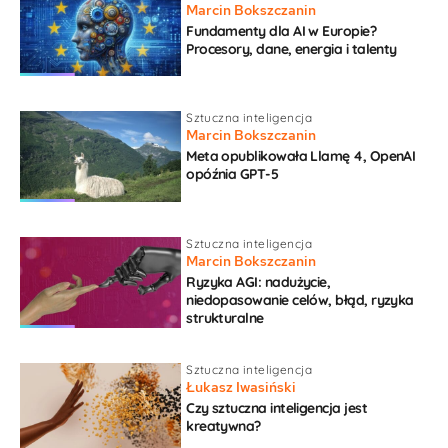
Marcin Bokszczanin
Fundamenty dla AI w Europie?
Procesory, dane, energia i talenty
Sztuczna inteligencja
Marcin Bokszczanin
Meta opublikowała Llamę 4, OpenAI
opóźnia GPT-5
Sztuczna inteligencja
Marcin Bokszczanin
Ryzyka AGI: nadużycie,
niedopasowanie celów, błąd, ryzyka
strukturalne
Sztuczna inteligencja
Łukasz Iwasiński
Czy sztuczna inteligencja jest
kreatywna?