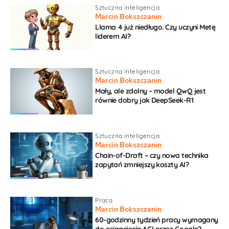
Sztuczna inteligencja
Marcin Bokszczanin
Llama 4 już niedługo. Czy uczyni Metę
liderem AI?
Sztuczna inteligencja
Marcin Bokszczanin
Mały, ale zdolny – model QwQ jest
równie dobry jak DeepSeek-R1
Sztuczna inteligencja
Marcin Bokszczanin
Chain-of-Draft – czy nowa technika
zapytań zmniejszy koszty AI?
Praca
Marcin Bokszczanin
60-godzinny tydzień pracy wymagany
do osiągnięcia AGI przez Google?