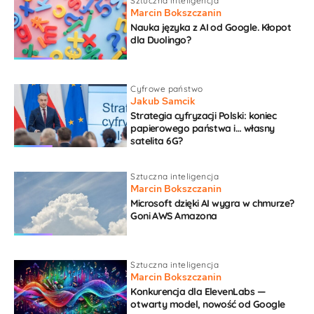
Sztuczna inteligencja
Marcin Bokszczanin
Nauka języka z AI od Google. Kłopot
dla Duolingo?
Cyfrowe państwo
Jakub Samcik
Strategia cyfryzacji Polski: koniec
papierowego państwa i… własny
satelita 6G?
Sztuczna inteligencja
Marcin Bokszczanin
Microsoft dzięki AI wygra w chmurze?
Goni AWS Amazona
Sztuczna inteligencja
Marcin Bokszczanin
Konkurencja dla ElevenLabs —
otwarty model, nowość od Google