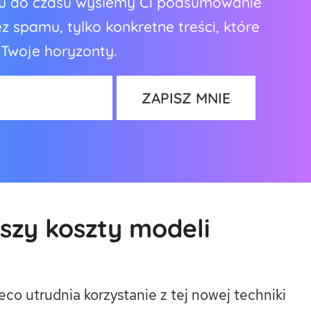
asu do czasu wyślemy Ci podsumowanie
 spamu, tylko konkretne treści, które
 Twoje horyzonty.
szy koszty modeli
co utrudnia korzystanie z tej nowej techniki