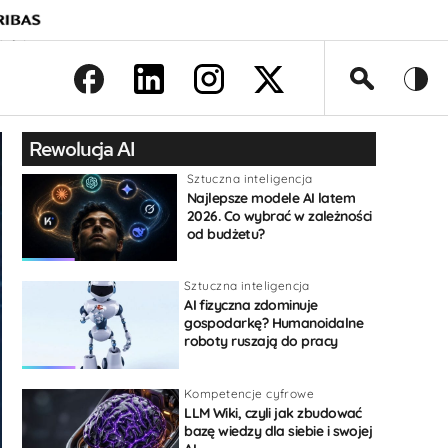
>
Rewolucja AI
Sztuczna inteligencja
Najlepsze modele AI latem
2026. Co wybrać w zależności
od budżetu?
Sztuczna inteligencja
AI fizyczna zdominuje
gospodarkę? Humanoidalne
roboty ruszają do pracy
Kompetencje cyfrowe
LLM Wiki, czyli jak zbudować
bazę wiedzy dla siebie i swojej