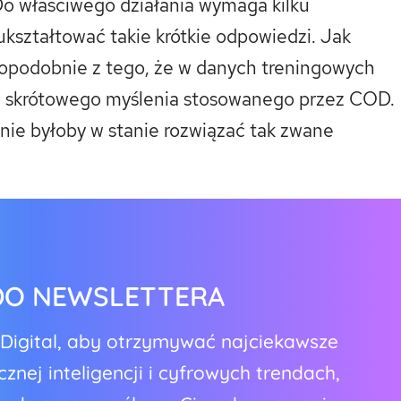
o właściwego działania wymaga kilku
kształtować takie krótkie odpowiedzi. Jak
dopodobnie z tego, że w danych treningowych
go skrótowego myślenia stosowanego przez COD.
 nie byłoby w stanie rozwiązać tak zwane
 DO NEWSLETTERA
oDigital, aby otrzymywać najciekawsze
znej inteligencji i cyfrowych trendach,