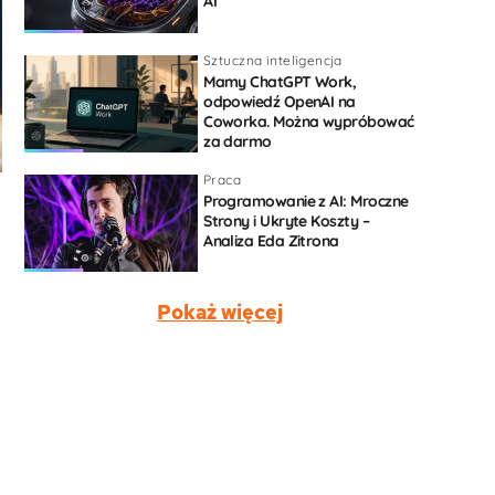
AI
Sztuczna inteligencja
Mamy ChatGPT Work,
odpowiedź OpenAI na
Coworka. Można wypróbować
za darmo
Praca
Programowanie z AI: Mroczne
Strony i Ukryte Koszty –
Analiza Eda Zitrona
Pokaż więcej