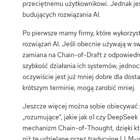
przeciętnemu użytkownikowi. Jednak jes
budujących rozwiązania AI.
Po pierwsze mamy firmy, które wykorzy
rozwiązań AI. Jeśli obecnie używają w 
zamiana na Chain-of-Draft z odpowiedn
szybkość działania ich systemów, jednocz
oczywiście jest już mniej dobre dla dos
krótszym terminie, mogą zarobić mniej.
Jeszcze więcej można sobie obiecywać
„rozumujące”, jakie jak o1 czy DeepSeek
mechanizm Chain-of-Thought, dzięki któ
niż te udzielane przez tradycyjne LLM-y