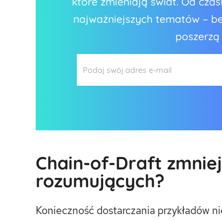
które zmieniają świat. Od cz
najważniejszych tematów – bez
poszerzą
Chain-of-Draft zmniej
rozumujących?
Konieczność dostarczania przykładów nie