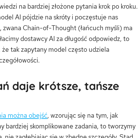
edzi na bardziej złożone pytania krok po kroku.
odel AI pójdzie na skróty i poczęstuje nas
a, zwana Chain-of-Thought (łańcuch myśli) ma
 płacimy dostawcy AI za długość odpowiedz, to
, że tak zapytany model często udziela
czegółowości.
ń daje krótsze, tańsze
nia można obejść
, wzorując się na tym, jak
my bardziej skomplikowane zadania, to tworzymy
, nie zagłębiając się w zbędne szczegóły. Stąd