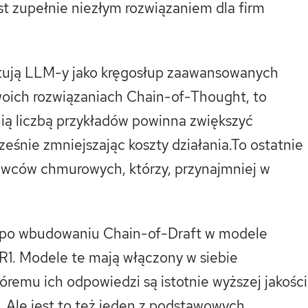
t zupełnie niezłym rozwiązaniem dla firm
stują LLM-y jako kręgosłup zaawansowanych
swoich rozwiązaniach Chain-of-Thought, to
ią liczbą przykładów powinna zwiększyć
eśnie zmniejszając koszty działania.To ostatnie
tawców chmurowych, którzy, przynajmniej w
 po wbudowaniu Chain-of-Draft w modele
 R1. Modele te mają włączony w siebie
remu ich odpowiedzi są istotnie wyższej jakości
. Ale jest to też jeden z podstawowych