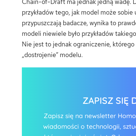
Chain-of-Draft ma jednak jedną wadę. D
przykładów tego, jak model może sobie u
przypuszczają badacze, wynika to praw
modeli niewiele było przykładów takie
Nie jest to jednak ograniczenie, którego
„dostrojenie” modelu.
ZAPISZ SIĘ
Zapisz się na newsletter Hom
wiadomości o technologii, sztuc