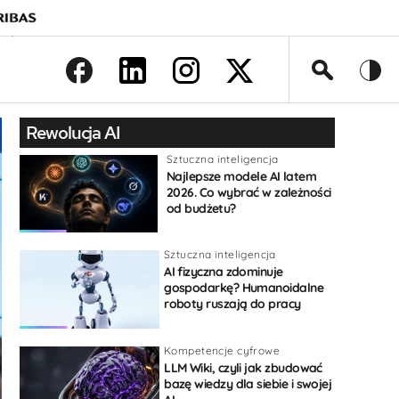
>
Rewolucja AI
Sztuczna inteligencja
Najlepsze modele AI latem
2026. Co wybrać w zależności
od budżetu?
Sztuczna inteligencja
AI fizyczna zdominuje
gospodarkę? Humanoidalne
roboty ruszają do pracy
Kompetencje cyfrowe
LLM Wiki, czyli jak zbudować
bazę wiedzy dla siebie i swojej