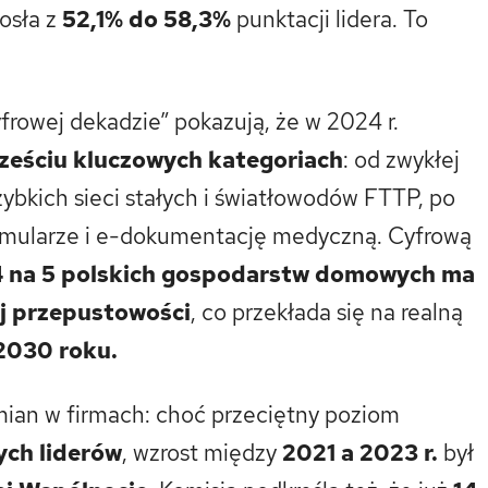
rosła z
52,1% do 58,3%
punktacji lidera. To
frowej dekadzie” pokazują, że w 2024 r.
sześciu kluczowych kategoriach
: od zwykłej
ybkich sieci stałych i światłowodów FTTP, po
rmularze i e-dokumentację medyczną. Cyfrową
4 na 5 polskich gospodarstw domowych ma
ej przepustowości
, co przekłada się na realną
 2030 roku.
mian w firmach: choć przeciętny poziom
ych liderów
, wzrost między
2021 a 2023 r.
był