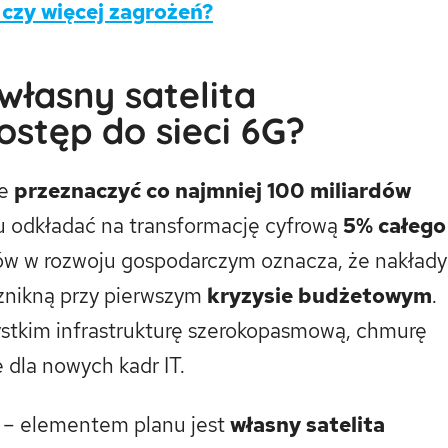
 czy więcej zagrożeń?
 własny satelita
ostęp do sieci 6G?
je
przeznaczyć co najmniej 100 miliardów
oku odkładać na transformację cyfrową
5% całego
sów w rozwoju gospodarczym oznacza, że nakłady
 znikną przy pierwszym
kryzysie budżetowym
.
zystkim infrastrukturę szerokopasmową, chmurę
e dla nowych kadr IT.
m – elementem planu jest
własny satelita