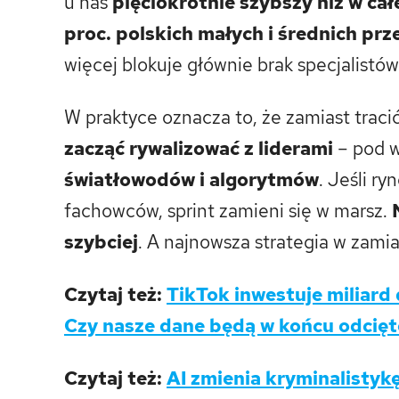
u nas
pięciokrotnie szybszy niż w ca
proc. polskich małych i średnich prz
więcej blokuje głównie brak specjalistó
W praktyce oznacza to, że zamiast traci
zacząć rywalizować z liderami
– pod w
światłowodów i algorytmów
. Jeśli r
fachowców, sprint zamieni się w marsz.
szybciej
. A najnowsza strategia w zami
Czytaj też:
TikTok inwestuje miliard
Czy nasze dane będą w końcu odcięt
Czytaj też:
AI zmienia kryminalistyk