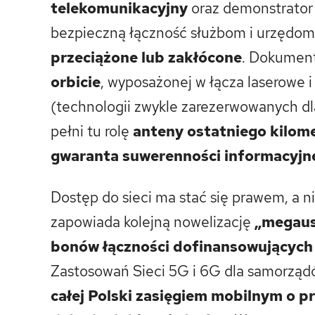
telekomunikacyjny
oraz demonstrato
bezpieczną łączność służbom i urzędom
przeciążone lub zakłócone
. Dokument
orbicie
, wyposażonej w łącza laserowe i
(technologii zwykle zarezerwowanych dl
pełni tu rolę
anteny ostatniego kilom
gwaranta suwerenności informacyjn
Dostęp do sieci ma stać się prawem, a n
zapowiada kolejną nowelizację
„megaus
bonów łączności dofinansowujących
Zastosowań Sieci 5G i 6G dla samorządów
całej Polski zasięgiem mobilnym o p