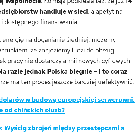
łej Wspólnocie
. Komisja podkreśla też, że już
14
edsiębiorstw handluje w sieci
, a apetyt na
w i dostępnego finansowania.
ć energię na doganianie średniej, możemy
arunkiem, że znajdziemy ludzi do obsługi
ynek pracy nie dostarczy armii nowych cyfrowych
Na razie jednak Polska biegnie – i to coraz
arze ma ten proces jeszcze bardziej uefektywnić.
 dolarów w budowę europejskiej serwerowni.
e od chińskich służb?
ę: Wyścig zbrojeń między przestępcami a