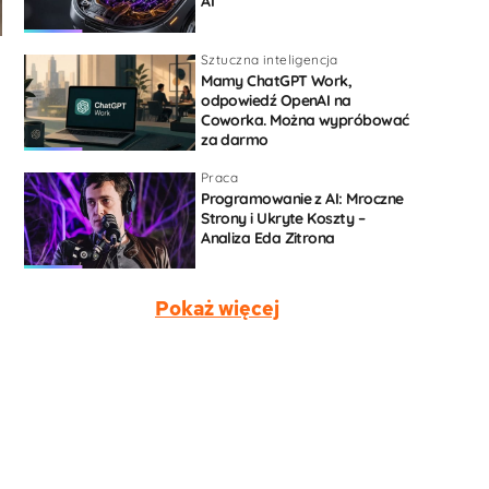
AI
Sztuczna inteligencja
Mamy ChatGPT Work,
odpowiedź OpenAI na
Coworka. Można wypróbować
za darmo
Praca
Programowanie z AI: Mroczne
Strony i Ukryte Koszty –
Analiza Eda Zitrona
Pokaż więcej