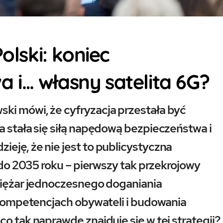
olski: koniec
 i… własny satelita 6G?
ki mówi, że cyfryzacja przestała być
a stała się siłą napędową bezpieczeństwa i
eję, że nie jest to publicystyczna
i do 2035 roku – pierwszy tak przekrojowy
 ciężar jednoczesnego doganiania
w kompetencjach obywateli i budowania
o tak naprawdę znajduje się w tej strategii?