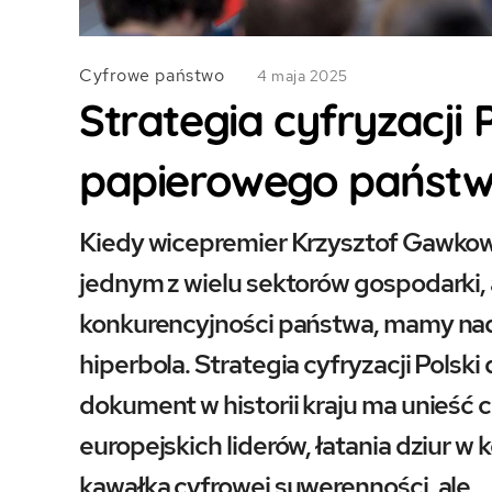
Cyfrowe państwo
4 maja 2025
Strategia cyfryzacji P
papierowego państwa
Kiedy wicepremier Krzysztof Gawkows
jednym z wielu sektorów gospodarki, 
konkurencyjności państwa, mamy nadzi
hiperbola. Strategia cyfryzacji Polsk
dokument w historii kraju ma unieść
europejskich liderów, łatania dziur 
kawałka cyfrowej suwerenności, ale… c