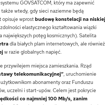
r systemu GOVSATCOM, który ma zapewnić
 także wtedy, gdy sieci naziemne będą
 opisuje wprost
budowę konstelacji na niskie
 zdolności elastycznego kształtowania wiązki
a największych potęg kosmicznych). Satelita
etra
dla białych plam internetowych, ale również
ej
w razie globalnych napięć.
ie przywilejem miejsca zamieszkania. Rząd
tawy telekomunikacyjnej”
, uruchomienie
użytkownikom abonamenty oraz Funduszu
, uczelni i start-upów. Celem jest pokrycie
rędkości co najmniej 100 Mb/s, zanim