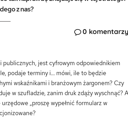
żdego z nas?
0 komentarz
acji publicznych, jest cyfrowym odpowiednikiem
, podaje terminy i… mówi, ile to będzie
uchymi wskaźnikami i branżowym żargonem? Czy
ąduje w szufladzie, zanim druk zdąży wyschnąć? 
że urzędowe „proszę wypełnić formularz w
ucjonizowane?