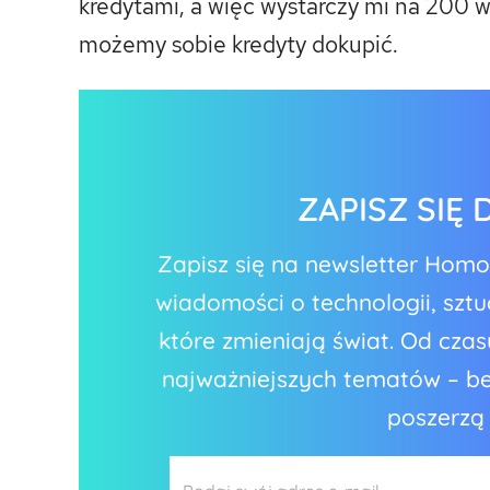
kredytami, a więc wystarczy mi na 200 
możemy sobie kredyty dokupić.
ZAPISZ SIĘ
Zapisz się na newsletter Hom
wiadomości o technologii, sztuc
które zmieniają świat. Od cz
najważniejszych tematów – bez
poszerzą