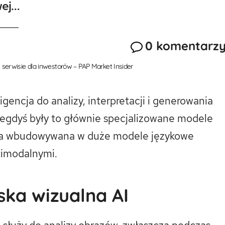
wej…
0 komentarz
serwisie dla inwestorów – PAP Market Insider
igencja do analizy, interpretacji i generowania
iegdyś były to głównie specjalizowane modele
t ona wbudowywana w duże modele językowe
timodalnymi.
ka wizualna AI