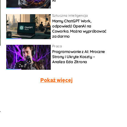
AI
Sztuczna inteligencja
Mamy ChatGPT Work,
odpowiedź OpenAI na
Coworka. Można wypróbować
za darmo
Praca
Programowanie z AI: Mroczne
Strony i Ukryte Koszty –
Analiza Eda Zitrona
Pokaż więcej
,