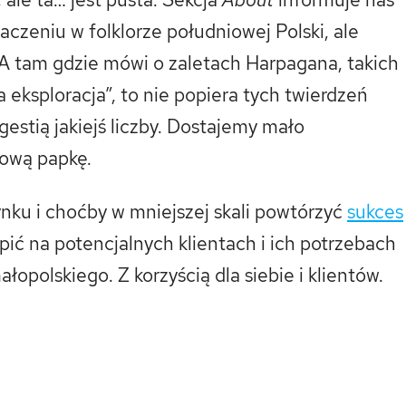
czeniu w folklorze południowej Polski, ale
A tam gdzie mówi o zaletach Harpagana, takich
a eksploracja”, to nie popiera tych twierdzeń
stią jakiejś liczby. Dostajemy mało
gową papkę.
ynku i choćby w mniejszej skali powtórzyć
sukces
upić na potencjalnych klientach i ich potrzebach
łopolskiego. Z korzyścią dla siebie i klientów.