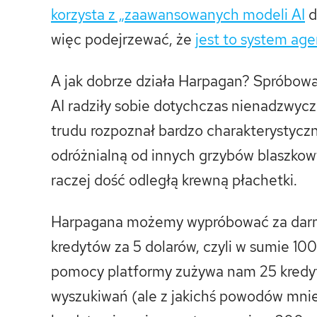
korzysta z „zaawansowanych modeli AI
d
więc podejrzewać, że
jest to system ag
A jak dobrze działa Harpagan? Spróbowa
AI radziły sobie dotychczas nienadzwycz
trudu rozpoznał bardzo charakterystyczną
odróżnialną od innych grzybów blaszkow
raczej dość odległą krewną płachetki.
Harpagana możemy wypróbować za darm
kredytów za 5 dolarów, czyli w sumie 1
pomocy platformy zużywa nam 25 kredy
wyszukiwań (ale z jakichś powodów mni