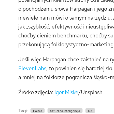
o pochodzeniu słowa Harpagan i jego zna
niewiele nam mówi o samym narzędziu. 
jak „szybkość, efektywność i nieustępliw
choćby cieniem benchmarku, choćby suge
przekonującą folklorystyczno-marketin
Jeśli więc Harpagan chce zaistnieć na r
ElevenLabs
, to powinien się bardziej sk
a mniej na folklorze pogranicza śląsko-ma
Źródło zdjęcia:
Igor Miske
/Unsplash
Tagi:
Polska
Sztuczna inteligencja
UX