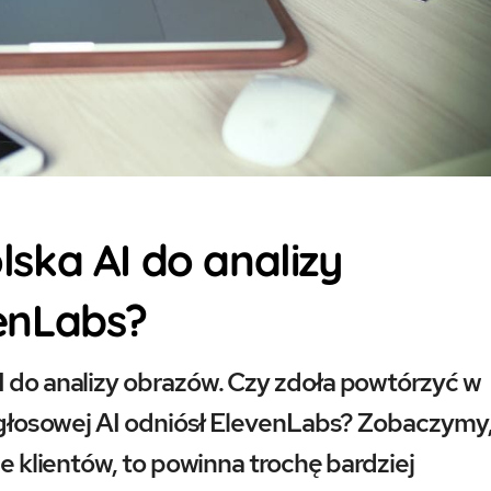
ska AI do analizy
enLabs?
I do analizy obrazów. Czy zdoła powtórzyć w
 w głosowej AI odniósł ElevenLabs? Zobaczymy
ie klientów, to powinna trochę bardziej