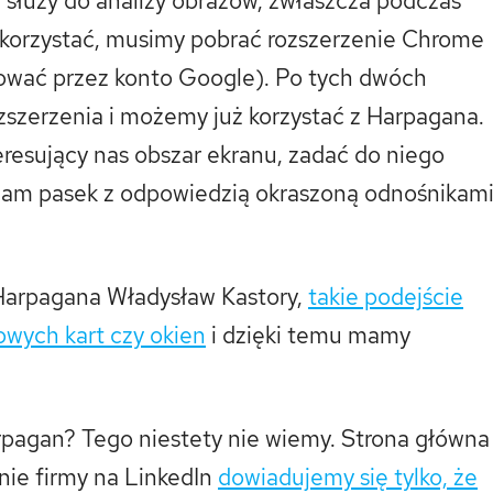
– służy do analizy obrazów, zwłaszcza podczas
j korzystać, musimy pobrać rozszerzenie Chrome
ogować przez konto Google). Po tych dwóch
zszerzenia i możemy już korzystać z Harpagana.
resujący nas obszar ekranu, zadać do niego
 nam pasek z odpowiedzią okraszoną odnośnikam
 Harpagana Władysław Kastory,
takie podejście
owych kart czy okien
i dzięki temu mamy
rpagan? Tego niestety nie wiemy. Strona główna
onie firmy na LinkedIn
dowiadujemy się tylko, że