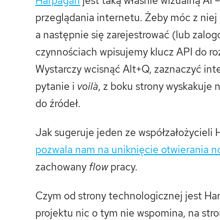
Harpagan
jest taką właśnie wizualną AI 
przeglądania internetu. Żeby móc z nie
a następnie się zarejestrować (lub zal
czynnościach wpisujemy klucz API do ro
Wystarczy wcisnąć Alt+Q, zaznaczyć inte
pytanie i
voilà
, z boku strony wyskakuje
do źródeł.
Jak sugeruje jeden ze współzałożycieli
pozwala nam na uniknięcie otwierania n
zachowany
flow
pracy.
Czym od strony technologicznej jest Ha
projektu nic o tym nie wspomina, na str