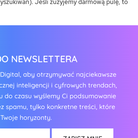
wyszukiwań). Jeśli zużyjemy darmową pulę, to
 DO NEWSLETTERA
oDigital, aby otrzymywać najciekawsze
znej inteligencji i cyfrowych trendach,
asu do czasu wyślemy Ci podsumowanie
 spamu, tylko konkretne treści, które
 Twoje horyzonty.