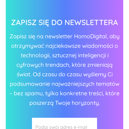
ZAPISZ SIĘ DO NEWSLETTERA
Zapisz się na newsletter HomoDigital, aby
otrzymywać najciekawsze wiadomości o
technologii, sztucznej inteligencji i
cyfrowych trendach, które zmieniają
świat. Od czasu do czasu wyślemy Ci
podsumowanie najważniejszych tematów
– bez spamu, tylko konkretne treści, które
poszerzą Twoje horyzonty.