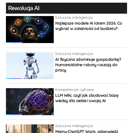
Rewolucja AI
Sztuczna inteligencja
Najlepsze modele AI latem 2026. Co
wybrać w zależności od budżetu?
Sztuczna inteligencja
AI fizyczna zdominuje gospodarkę?
Humanoidalne roboty ruszają do
pracy
Kompetencje cyfrowe
LLM Wiki, czyli jak zbudować bazę
wiedzy dla siebie i swojej AI
Sztuczna inteligencja
Mamy ChatGPT Work, odpowiedź