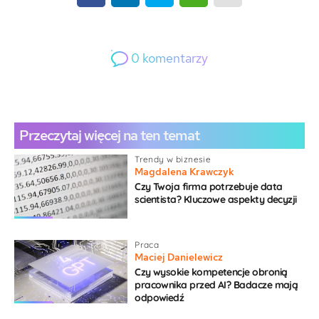
0
komentarzy
0
Gość
Przeczytaj więcej na ten temat
Trendy w biznesie
Magdalena Krawczyk
Czy Twoja firma potrzebuje data
scientista? Kluczowe aspekty decyzji
{}
[+]
Praca
Maciej Danielewicz
Czy wysokie kompetencje obronią
pracownika przed AI? Badacze mają
odpowiedź