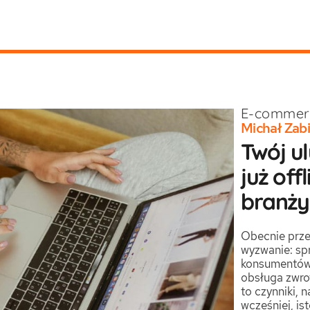
E-commer
Michał Zabi
Twój u
już off
branż
Obecnie prze
wyzwanie: sp
konsumentów
obsługa zwrot
to czynniki, 
wcześniej, is