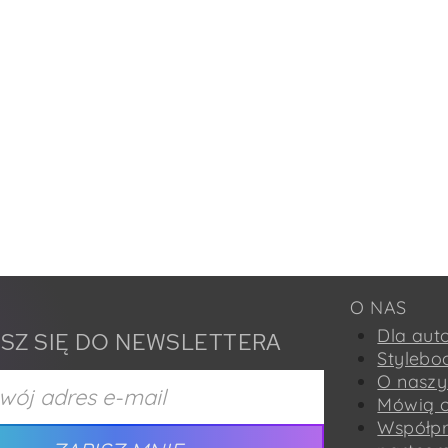
O NAS
Dla aut
ISZ SIĘ DO NEWSLETTERA
Stylebo
O naszy
Mówią o
Współp