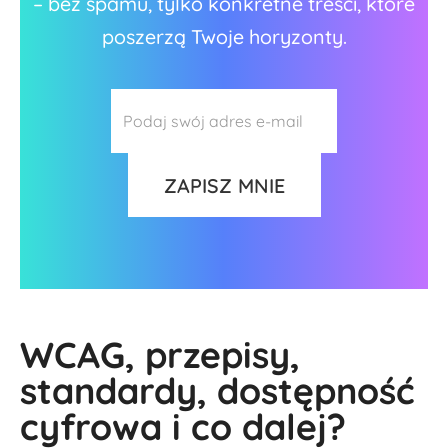
– bez spamu, tylko konkretne treści, które
poszerzą Twoje horyzonty.
WCAG, przepisy,
standardy, dostępność
cyfrowa i co dalej?