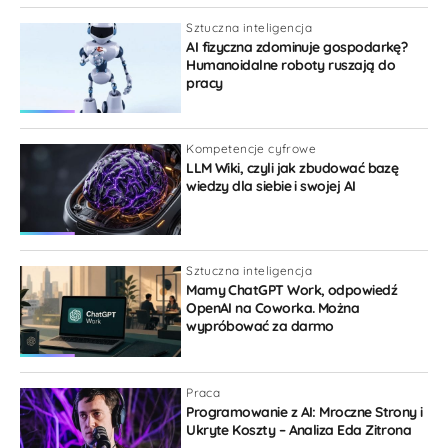
zwolnić?
2 lat temu
Sztuczna inteligencja
AI fizyczna zdominuje gospodarkę?
[…] >>> Dla wielu z nas utrata zasięgu
Humanoidalne roboty ruszają do
na wakacjach staje się takim małym końcem…
pracy
Jak tu podzielić się pięknymi zdjęciami
i sprawdzić drogę wśród drzew? Bez sieci ani
Kompetencje cyfrowe
rusz! Są jednak ludzie, którzy codziennie
LLM Wiki, czyli jak zbudować bazę
wiedzy dla siebie i swojej AI
spotykają się z trudnościami związanymi
z obsługą komputera. Statystycznie może ich
być nawet kilkanaście procent! O kim mowa?
Sztuczna inteligencja
O tym w Homodigital.pl napisała Sylwia Błach.
Mamy ChatGPT Work, odpowiedź
[…]
OpenAI na Coworka. Można
wypróbować za darmo
Odpowiedz
0
Personalizacja w bankowości: kiedy będą czytać nam
Praca
w myślach?
Programowanie z AI: Mroczne Strony i
9 miesięcy temu
Ukryte Koszty – Analiza Eda Zitrona