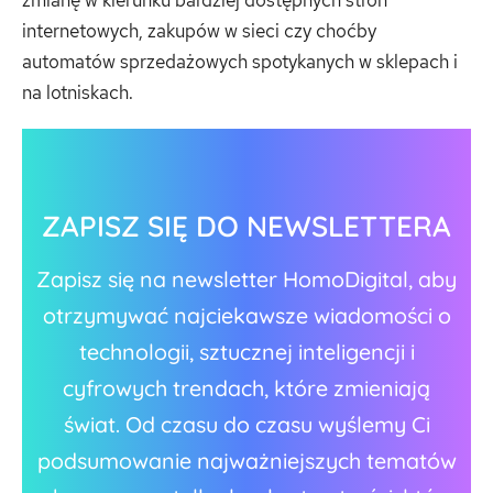
internetowych, zakupów w sieci czy choćby
automatów sprzedażowych spotykanych w sklepach i
na lotniskach.
ZAPISZ SIĘ DO NEWSLETTERA
Zapisz się na newsletter HomoDigital, aby
otrzymywać najciekawsze wiadomości o
technologii, sztucznej inteligencji i
cyfrowych trendach, które zmieniają
świat. Od czasu do czasu wyślemy Ci
podsumowanie najważniejszych tematów