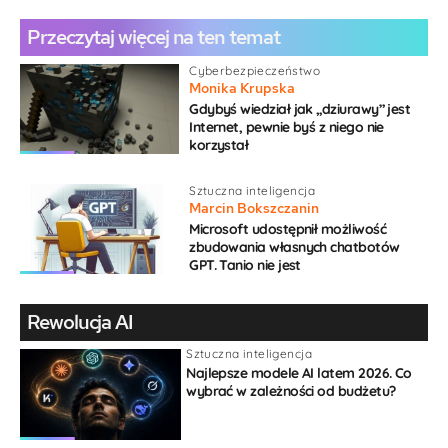
Gość
Przeczytaj więcej na ten temat
Cyberbezpieczeństwo
Monika Krupska
Gdybyś wiedział jak „dziurawy” jest
Internet, pewnie byś z niego nie
{}
[+]
korzystał
Sztuczna inteligencja
Sortuj po:
najstarszy
Marcin Bokszczanin
Microsoft udostępnił możliwość
zbudowania własnych chatbotów
PatrykTarachon.pl
GPT. Tanio nie jest
4 lat temu
Przy tak wielu bodźcach i twórcach, zniknięcie
na kilka tygodni lub miesięcy będzie
Rewolucja AI
niezauważalne.
Sztuczna inteligencja
Najlepsze modele AI latem 2026. Co
Odpowiedz
0
wybrać w zależności od budżetu?
Internet jest jak coraz bardziej ekskluzywny klub. Czas