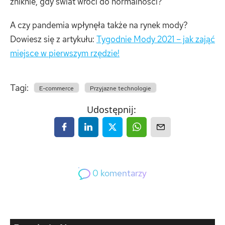
zniknie, gdy świat wróci do normalności?
A czy pandemia wpłynęła także na rynek mody?
Dowiesz się z artykułu:
Tygodnie Mody 2021 – jak zająć
miejsce w pierwszym rzędzie!
Tagi:
E-commerce
Przyjazne technologie
Udostępnij:
0
komentarzy
0
Gość