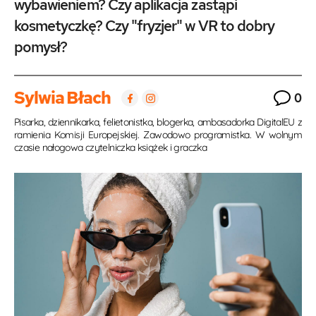
wybawieniem? Czy aplikacja zastąpi
kosmetyczkę? Czy "fryzjer" w VR to dobry
pomysł?
Sylwia Błach
0
Pisarka, dziennikarka, felietonistka, blogerka, ambasadorka DigitalEU z
ramienia Komisji Europejskiej. Zawodowo programistka. W wolnym
czasie nałogowa czytelniczka książek i graczka