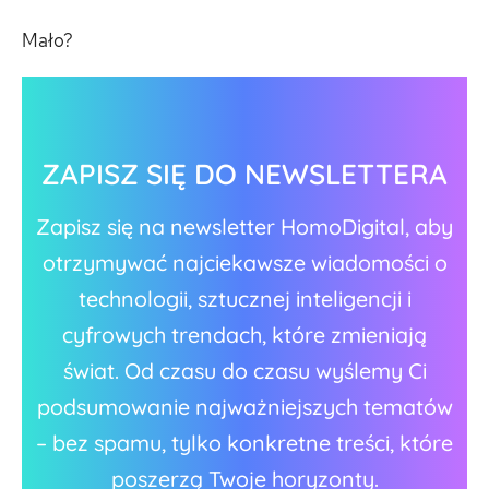
Mało?
ZAPISZ SIĘ DO NEWSLETTERA
Zapisz się na newsletter HomoDigital, aby
otrzymywać najciekawsze wiadomości o
technologii, sztucznej inteligencji i
cyfrowych trendach, które zmieniają
świat. Od czasu do czasu wyślemy Ci
podsumowanie najważniejszych tematów
– bez spamu, tylko konkretne treści, które
poszerzą Twoje horyzonty.