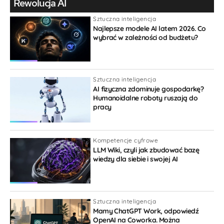
Rewolucja AI
Sztuczna inteligencja
Najlepsze modele AI latem 2026. Co
wybrać w zależności od budżetu?
{}
[+]
Sztuczna inteligencja
AI fizyczna zdominuje gospodarkę?
Humanoidalne roboty ruszają do
pracy
Kompetencje cyfrowe
LLM Wiki, czyli jak zbudować bazę
wiedzy dla siebie i swojej AI
Sztuczna inteligencja
Mamy ChatGPT Work, odpowiedź
OpenAI na Coworka. Można