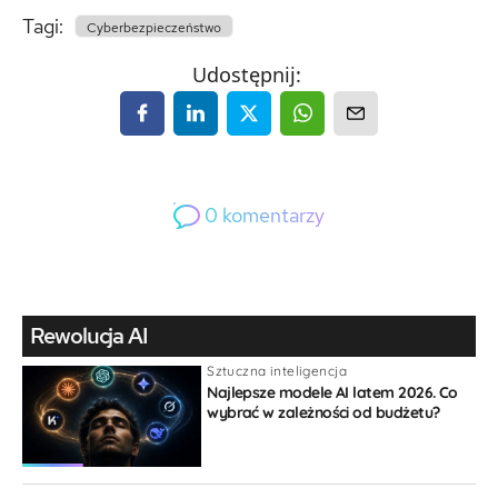
Tagi:
Cyberbezpieczeństwo
Udostępnij:
0
komentarzy
0
Gość
Rewolucja AI
Sztuczna inteligencja
Najlepsze modele AI latem 2026. Co
wybrać w zależności od budżetu?
{}
[+]