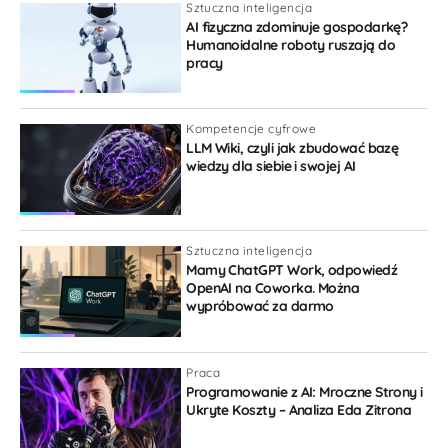
Sztuczna inteligencja
AI fizyczna zdominuje gospodarkę?
Humanoidalne roboty ruszają do
pracy
Kompetencje cyfrowe
LLM Wiki, czyli jak zbudować bazę
wiedzy dla siebie i swojej AI
Sztuczna inteligencja
Mamy ChatGPT Work, odpowiedź
OpenAI na Coworka. Można
wypróbować za darmo
Praca
Programowanie z AI: Mroczne Strony i
Ukryte Koszty – Analiza Eda Zitrona