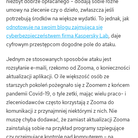
niezbyt dobrze opłacanego – dodają sobie różne
umowy na zlecenie czy o dzieło, zwłaszcza jeśli
potrzebują środków na większe wydatki. To jednak, jak
odnotowuje na swoim blogu zajmująca się
cyberbezpieczeństwem firma Kaspersky Lab
, daje
cyfrowym przestępcom dogodne pole do ataku.
Jednym ze stosowanych sposobów ataku jest
rozsyłanie e-maili, rzekomo od Zooma, o konieczności
aktualizacji aplikacji. O ile większość osób ze
starszych pokoleń pożegnało się z Zoomem z końcem
pandemii Covid-19, o tyle zetki, mając wielu praco- i
zleceniodawców często korzystają z Zooma do
komunikacji z przynajmniej niektórymi z nich. Nie
muszę chyba dodawać, że zamiast aktualizacji Zooma
zainstalują sobie na przykład programy szpiegujące
czy przejmujące kontrolę nad komputerem – na