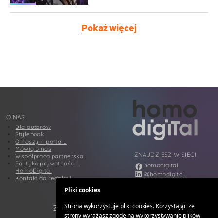
Pokaż więcej
O NAS
Dla autorów
Stylebook
O naszym portalu
Mówią o nas
ZNAJDZIESZ W SIECI
Współpraca partnerska
Polityka prywatności –
homodigital
HomoDigital
@homodigital
Kontakt do redakcji
@homodigital
Pliki cookies
@homodigital
Strona wykorzystuje pliki cookies. Korzystając ze
ZAPISZ SIĘ DO NEWSLETTERA
strony wyrażasz zgodę na wykorzystywanie plików