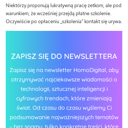
Niektórzy proponują lukratywną pracę zetkom, ale pod
warunkiem, że wcześniej przejdą płatne szkolenie.
Oczywiście po opłaceniu „szkolenia” kontakt się urywa.
ZAPISZ SIĘ DO NEWSLETTERA
Zapisz się na newsletter HomoDigital, aby
otrzymywać najciekawsze wiadomości o
technologii, sztucznej inteligencji i
cyfrowych trendach, które zmieniają
świat. Od czasu do czasu wyślemy Ci
podsumowanie najważniejszych tematów
– bez spamu, tylko konkretne treści, które