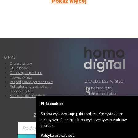
Pokaż więcej
O NAS
Dla autorów
Stylebook
O naszym portalu
Mówią o nas
ZNAJDZIESZ W SIECI
Współpraca partnerska
Polityka prywatności –
homodigital
HomoDigital
@homodigital
Kontakt do redakcji
@homodigital
Pliki cookies
@homodigital
Strona wykorzystuje pliki cookies. Korzystając ze
ZAPISZ SIĘ DO NEWSLETTERA
strony wyrażasz zgodę na wykorzystywanie plików
cookies.
Polityka prywatności