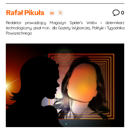
Rafał Pikuła
0
Redaktor prowadzący Magazyn Spider's Web+ i dziennikarz
technologiczny, pisał m.in.. dla Gazety Wyborczej, Polityki i Tygodnika
Powszechnego