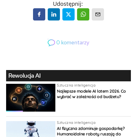
Udostępnij:
0
komentarzy
0
Gość
Rewolucja AI
Sztuczna inteligencja
Najlepsze modele AI latem 2026. Co
wybrać w zależności od budżetu?
{}
[+]
Sztuczna inteligencja
AI fizyczna zdominuje gospodarkę?
Humanoidalne roboty ruszają do