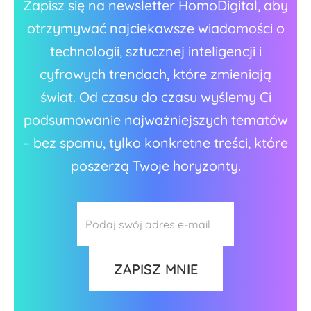
Zapisz się na newsletter HomoDigital, aby
otrzymywać najciekawsze wiadomości o
technologii, sztucznej inteligencji i
cyfrowych trendach, które zmieniają
świat. Od czasu do czasu wyślemy Ci
podsumowanie najważniejszych tematów
– bez spamu, tylko konkretne treści, które
poszerzą Twoje horyzonty.