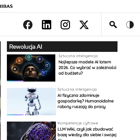
>
Rewolucja AI
Sztuczna inteligencja
Najlepsze modele AI latem
2026. Co wybrać w zależności
od budżetu?
Sztuczna inteligencja
AI fizyczna zdominuje
gospodarkę? Humanoidalne
roboty ruszają do pracy
Kompetencje cyfrowe
LLM Wiki, czyli jak zbudować
bazę wiedzy dla siebie i swojej