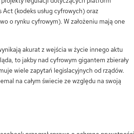
projekty regulacji dotyczących platform
s Act (kodeks usług cyfrowych) oraz
awo o rynku cyfrowym). W założeniu mają one
nikają akurat z wejścia w życie innego aktu
ląda, to jakby nad cyfrowym gigantem zbierały
muje wiele zapytań legislacyjnych od rządów.
niemal na całym świecie ze względu na swoją