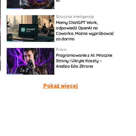
AI
Sztuczna inteligencja
Mamy ChatGPT Work,
odpowiedź OpenAI na
Coworka. Można wypróbować
za darmo
Praca
Programowanie z AI: Mroczne
Strony i Ukryte Koszty –
Analiza Eda Zitrona
Pokaż więcej