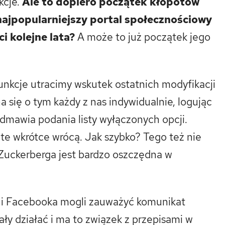
kcje.
Ale to dopiero początek kłopotów
najpopularniejszy portal społecznościowy
i kolejne lata?
A może to już początek jego
unkcje utracimy wskutek ostatnich modyfikacji
się o tym każdy z nas indywidualnie, logując
odmawia podania listy wyłączonych opcji.
 te wkrótce wrócą. Jak szybko? Tego też nie
Zuckerberga jest bardzo oszczędna w
 i Facebooka mogli zauważyć komunikat
ły działać i ma to związek z przepisami w