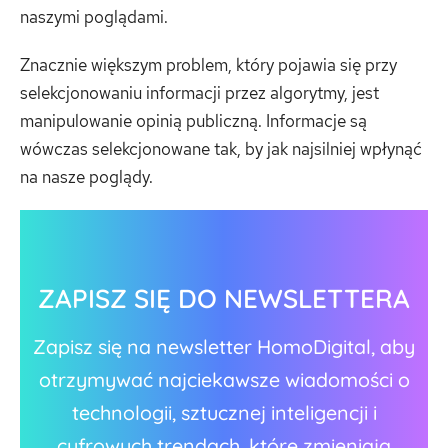
naszymi poglądami.
Znacznie większym problem, który pojawia się przy
selekcjonowaniu informacji przez algorytmy, jest
manipulowanie opinią publiczną. Informacje są
wówczas selekcjonowane tak, by jak najsilniej wpłynąć
na nasze poglądy.
ZAPISZ SIĘ DO NEWSLETTERA
Zapisz się na newsletter HomoDigital, aby
otrzymywać najciekawsze wiadomości o
technologii, sztucznej inteligencji i
cyfrowych trendach, które zmieniają