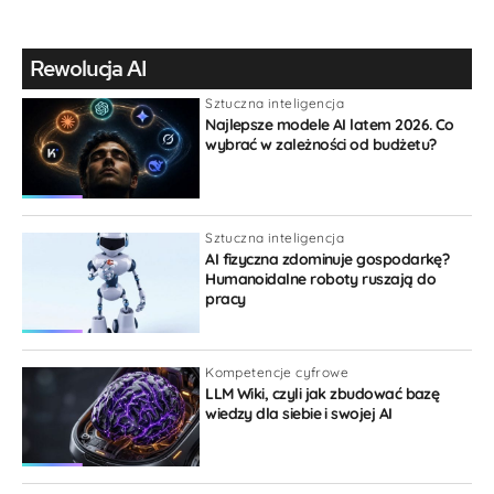
Gość
Rewolucja AI
Sztuczna inteligencja
Najlepsze modele AI latem 2026. Co
wybrać w zależności od budżetu?
{}
[+]
Sztuczna inteligencja
AI fizyczna zdominuje gospodarkę?
Humanoidalne roboty ruszają do
pracy
Kompetencje cyfrowe
LLM Wiki, czyli jak zbudować bazę
wiedzy dla siebie i swojej AI