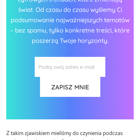
świat. Od czasu do czasu wyślemy Ci
podsumowanie najważniejszych tematów
– bez spamu, tylko konkretne treści, które
poszerzą Twoje horyzonty.
Z takim zjawiskiem mieliśmy do czynienia podczas