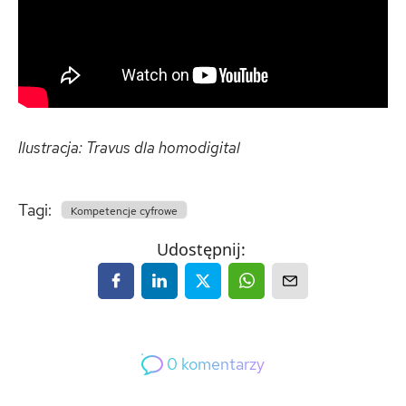
Ilustracja: Travus dla homodigital
Tagi:
Kompetencje cyfrowe
Udostępnij:
0
komentarzy
0