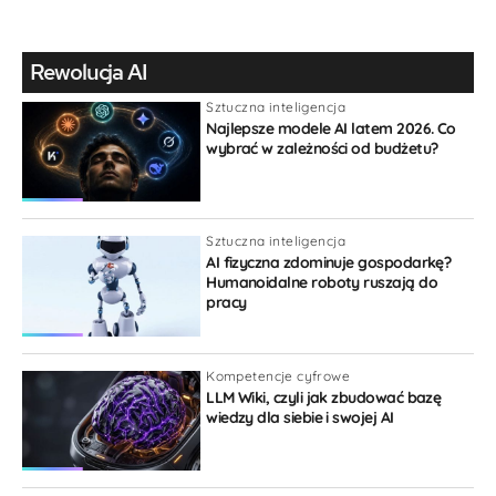
0
Gość
Rewolucja AI
Sztuczna inteligencja
Najlepsze modele AI latem 2026. Co
wybrać w zależności od budżetu?
{}
[+]
Sztuczna inteligencja
AI fizyczna zdominuje gospodarkę?
Humanoidalne roboty ruszają do
pracy
Kompetencje cyfrowe
LLM Wiki, czyli jak zbudować bazę
wiedzy dla siebie i swojej AI