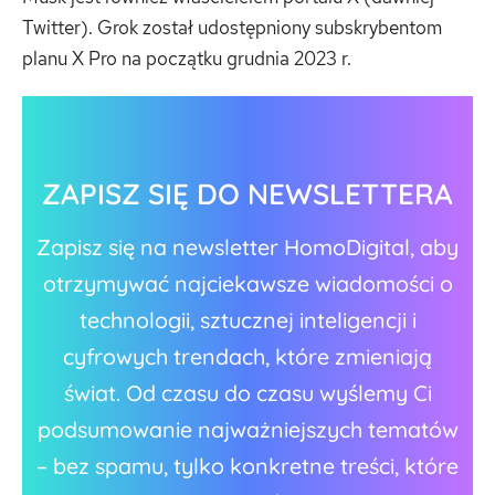
Twitter). Grok został udostępniony subskrybentom
planu X Pro na początku grudnia 2023 r.
ZAPISZ SIĘ DO NEWSLETTERA
Zapisz się na newsletter HomoDigital, aby
otrzymywać najciekawsze wiadomości o
technologii, sztucznej inteligencji i
cyfrowych trendach, które zmieniają
świat. Od czasu do czasu wyślemy Ci
podsumowanie najważniejszych tematów
– bez spamu, tylko konkretne treści, które