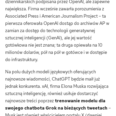
dziennikarskich podpisana przez OpenAI, ale zapewne
największa. Firma wcześnie zawarła porozumienia z
Associated Press i American Journalism Project – ta
pierwsza oferowała OpenAI dostąp do archiwów AP w
zamian za dostęp do technologii generatywnej
sztucznej inteligencji (GenAI), ale jej wartość
gotówkowa nie jest znana; ta druga opiewała na 10
milionów dolarów, pół na pół w gotówce i w dostępie
do infrastruktury.
Na polu dużych modeli językowych oferujących
najnowsze wiadomości, ChatGPT będzie maił już
jednak konkurenta. xAI, firma Elona Muska rozwijająca
sztuczną inteligencję, również usiłuje dostarczyć
najnowsze treści poprzez
trenowanie modelu dla
swojego chatbota Grok na bieżących tweetach
–
Musk jest również właścicielem portalu X (dawniej