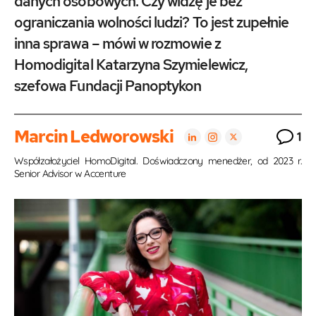
danych osobowych. Czy widzę je bez
ograniczania wolności ludzi? To jest zupełnie
inna sprawa – mówi w rozmowie z
Homodigital Katarzyna Szymielewicz,
szefowa Fundacji Panoptykon
Marcin Ledworowski
1
Współzałożyciel HomoDigital. Doświadczony menedżer, od 2023 r.
Senior Advisor w Accenture