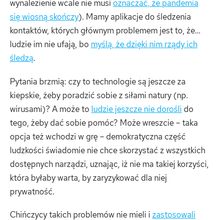
wynalezienie wcale nie musi
oznaczać, że pandemia
się wiosną skończy
). Mamy aplikacje do śledzenia
kontaktów, których głównym problemem jest to, że…
ludzie im nie ufają, bo
myślą, że dzięki nim rządy ich
śledzą
.
Pytania brzmią: czy to technologie są jeszcze za
kiepskie, żeby poradzić sobie z siłami natury (np.
wirusami)? A może to
ludzie jeszcze nie dorośli
do
tego, żeby dać sobie pomóc? Może wreszcie – taka
opcja też wchodzi w grę – demokratyczna część
ludzkości świadomie nie chce skorzystać z wszystkich
dostępnych narządzi, uznając, iż nie ma takiej korzyści,
która byłaby warta, by zaryzykować dla niej
prywatność.
Chińczycy takich problemów nie mieli i
zastosowali