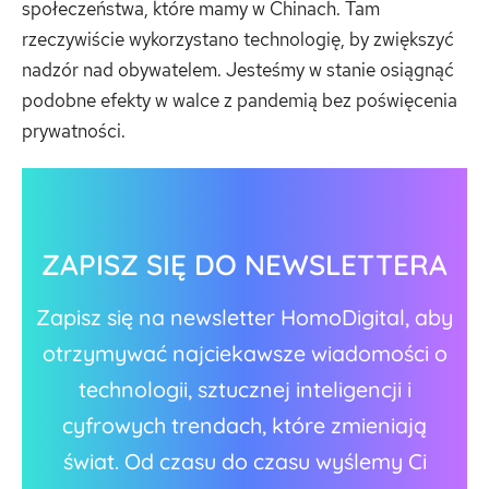
społeczeństwa, które mamy w Chinach. Tam
rzeczywiście wykorzystano technologię, by zwiększyć
nadzór nad obywatelem. Jesteśmy w stanie osiągnąć
podobne efekty w walce z pandemią bez poświęcenia
prywatności.
ZAPISZ SIĘ DO NEWSLETTERA
Zapisz się na newsletter HomoDigital, aby
otrzymywać najciekawsze wiadomości o
technologii, sztucznej inteligencji i
cyfrowych trendach, które zmieniają
świat. Od czasu do czasu wyślemy Ci