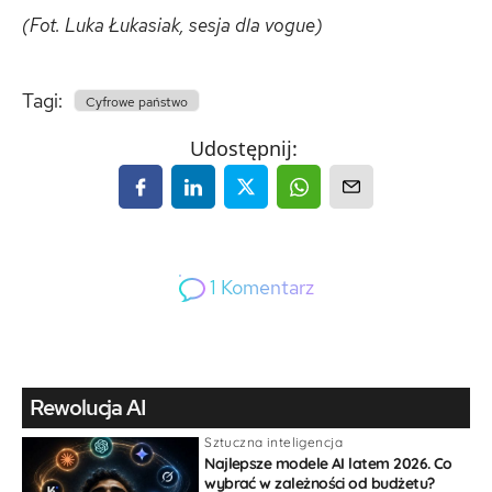
(Fot. Luka Łukasiak, sesja dla vogue)
Tagi:
Cyfrowe państwo
Udostępnij:
1
Komentarz
1
Gość
Rewolucja AI
Sztuczna inteligencja
Najlepsze modele AI latem 2026. Co
wybrać w zależności od budżetu?