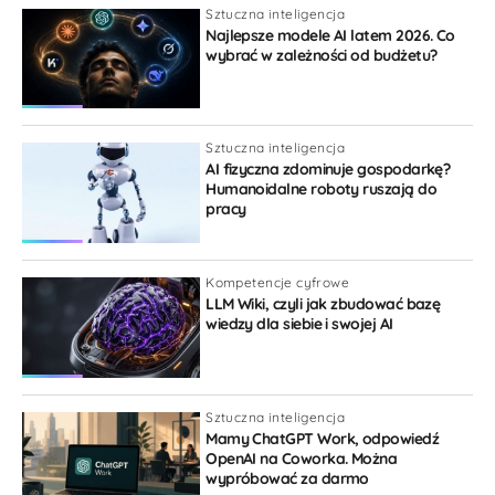
Sztuczna inteligencja
Najlepsze modele AI latem 2026. Co
wybrać w zależności od budżetu?
Sztuczna inteligencja
AI fizyczna zdominuje gospodarkę?
Humanoidalne roboty ruszają do
pracy
Kompetencje cyfrowe
LLM Wiki, czyli jak zbudować bazę
wiedzy dla siebie i swojej AI
Sztuczna inteligencja
Mamy ChatGPT Work, odpowiedź
OpenAI na Coworka. Można
wypróbować za darmo