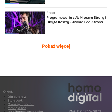
Praca
Programowanie z AI: Mroczne Strony i
Ukryte Koszty – Analiza Eda Zitrona
Pokaż więcej
O NAS
Dla autorów
Stylebook
O naszym portalu
Mówią o nas
ZNAJDZIESZ W SIECI
Współpraca partnerska