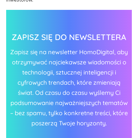
ZAPISZ SIĘ DO NEWSLETTERA
Zapisz się na newsletter HomoDigital, aby
otrzymywać najciekawsze wiadomości o
technologii, sztucznej inteligencji i
cyfrowych trendach, które zmieniają
świat. Od czasu do czasu wyślemy Ci
podsumowanie najważniejszych tematów
– bez spamu, tylko konkretne treści, które
poszerzą Twoje horyzonty.