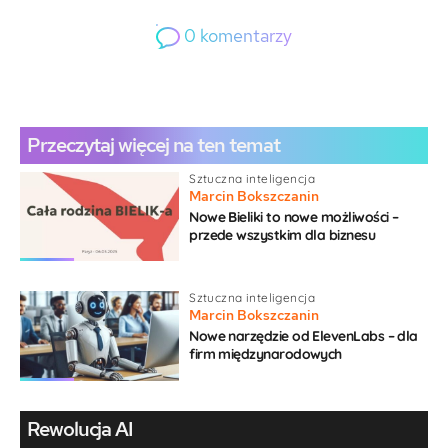
0
komentarzy
0
Gość
Przeczytaj więcej na ten temat
Sztuczna inteligencja
Marcin Bokszczanin
Nowe Bieliki to nowe możliwości –
przede wszystkim dla biznesu
{}
[+]
Sztuczna inteligencja
Marcin Bokszczanin
Nowe narzędzie od ElevenLabs – dla
firm międzynarodowych
Rewolucja AI