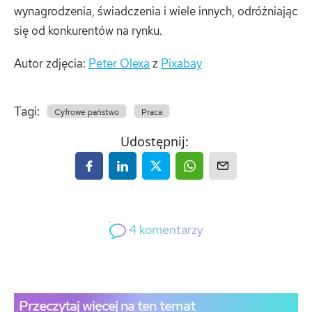
wynagrodzenia, świadczenia i wiele innych, odróżniając
się od konkurentów na rynku.
Autor zdjęcia:
Peter Olexa
z
Pixabay
Tagi:
Cyfrowe państwo
Praca
Udostępnij:
4
komentarzy
4
Gość
Przeczytaj więcej na ten temat