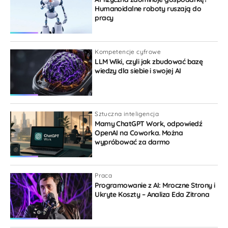
Reply to
Gość
Humanoidalne roboty ruszają do
pracy
Zdecydowanie. Może konkurencyjność w tym przypadku
będzie polegała na tym, na ile lepsze warunki bedą
oferowały platformy.
Kompetencje cyfrowe
Odpowiedz
0
LLM Wiki, czyli jak zbudować bazę
wiedzy dla siebie i swojej AI
Mikołaj
1 rok temu
Ciekawostka: Wspomniany w artykule Door-
Dash niedawno uruchomił w USA płatności
Sztuczna inteligencja
odroczone z ratami na jedzenie. Cały BNPL to
Mamy ChatGPT Work, odpowiedź
OpenAI na Coworka. Można
też segment do uregulowania.
wypróbować za darmo
Odpowiedz
0
Praca
Admin
Programowanie z AI: Mroczne Strony i
Jakub Samcik
Ukryte Koszty – Analiza Eda Zitrona
1 rok temu
Reply to
Mikołaj
Pełna zgoda. W USA już ludzie popadają w straszne długi