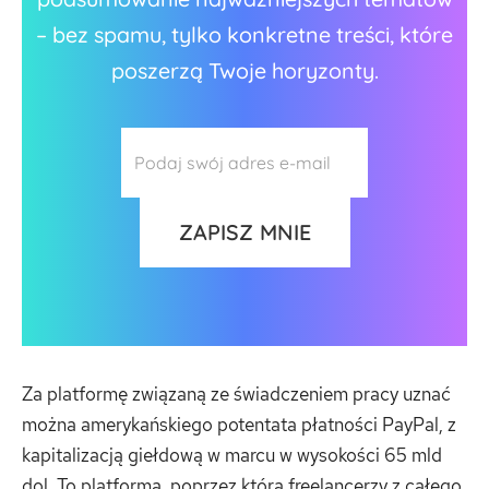
– bez spamu, tylko konkretne treści, które
poszerzą Twoje horyzonty.
Za platformę związaną ze świadczeniem pracy uznać
można amerykańskiego potentata płatności PayPal, z
kapitalizacją giełdową w marcu w wysokości 65 mld
dol. To platforma, poprzez którą freelancerzy z całego