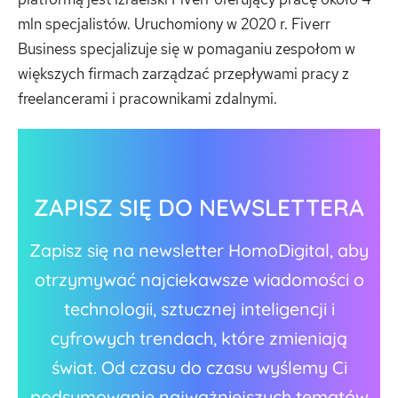
mln specjalistów. Uruchomiony w 2020 r. Fiverr
Business specjalizuje się w pomaganiu zespołom w
większych firmach zarządzać przepływami pracy z
freelancerami i pracownikami zdalnymi.
ZAPISZ SIĘ DO NEWSLETTERA
Zapisz się na newsletter HomoDigital, aby
otrzymywać najciekawsze wiadomości o
technologii, sztucznej inteligencji i
cyfrowych trendach, które zmieniają
świat. Od czasu do czasu wyślemy Ci
podsumowanie najważniejszych tematów