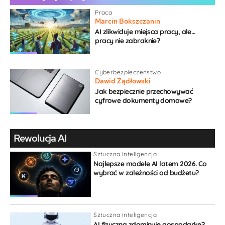
Praca
Marcin Bokszczanin
AI zlikwiduje miejsca pracy, ale…
pracy nie zabraknie?
{}
[+]
Cyberbezpieczeństwo
Sortuj po:
najstarszy
Dawid Żądłowski
Jak bezpiecznie przechowywać
cyfrowe dokumenty domowe?
Gość
1 rok temu
W tym przypadku regulacje mogą nie tyle
Rewolucja AI
blokować, ile ucywilizować duży segment rynku
pracy. Przydałyby się te „sprawiedliwsze,
Sztuczna inteligencja
Najlepsze modele AI latem 2026. Co
przyjazne pracownikom” warunki…
wybrać w zależności od budżetu?
Odpowiedz
0
Admin
Sztuczna inteligencja
Maciej Danielewicz
1 rok temu
AI fizyczna zdominuje gospodarkę?