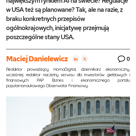
największym rynkiem AI na świecie? Regulacje
w USA też są planowane? Tak, ale na razie, z
braku konkretnych przepisów
ogólnokrajowych, inicjatywę przejmują
poszczególne stany USA.
Maciej Danielewicz
0
Redaktor prowadzący HomoDigital, dziennikarz ekonomiczny,
wcześniej redaktor naczelny serwisu dla inwestorów giełdowych i
finansowych PAP Biznes i ekonomicznego portalu
popularnonaukowego Obserwator Finansowy.