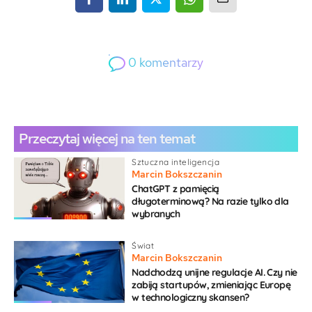
0
komentarzy
0
Gość
Przeczytaj więcej na ten temat
Sztuczna inteligencja
Marcin Bokszczanin
ChatGPT z pamięcią
długoterminową? Na razie tylko dla
{}
[+]
wybranych
Świat
Marcin Bokszczanin
Nadchodzą unijne regulacje AI. Czy nie
zabiją startupów, zmieniając Europę
w technologiczny skansen?