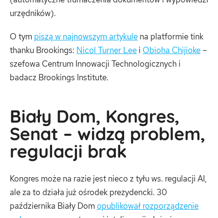
urzędników).
O tym
piszą w najnowszym artykule
na platformie tink
thanku Brookings:
Nicol Turner Lee
i
Obioha Chijioke
–
szefowa Centrum Innowacji Technologicznych i
badacz Brookings Institute.
Biały Dom, Kongres,
Senat – widzą problem,
regulacji brak
Kongres może na razie jest nieco z tyłu ws. regulacji AI,
ale za to działa już ośrodek prezydencki. 30
października Biały Dom
opublikował rozporządzenie