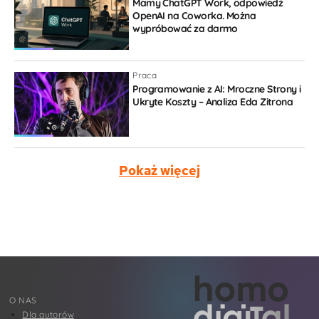
Mamy ChatGPT Work, odpowiedź
OpenAI na Coworka. Można
wypróbować za darmo
Praca
Programowanie z AI: Mroczne Strony i
Ukryte Koszty – Analiza Eda Zitrona
Pokaż więcej
O NAS
Dla autorów