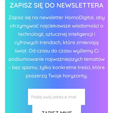
ZAPISZ SIĘ DO NEWSLETTERA
Zapisz się na newsletter HomoDigital, aby
otrzymywać najciekawsze wiadomości o
technologii, sztucznej inteligencji i
cyfrowych trendach, które zmieniają
świat. Od czasu do czasu wyślemy Ci
podsumowanie najważniejszych tematów
– bez spamu, tylko konkretne treści, które
poszerzą Twoje horyzonty.