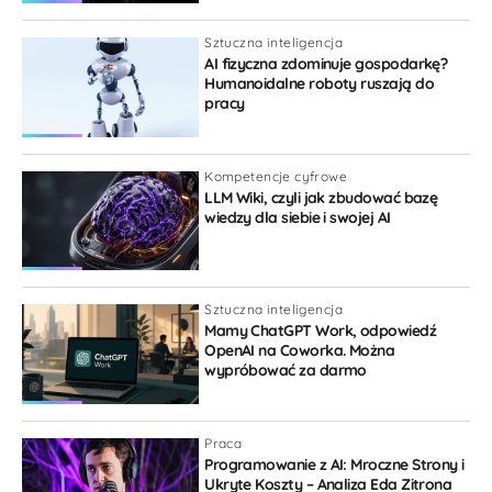
Sztuczna inteligencja
AI fizyczna zdominuje gospodarkę?
Humanoidalne roboty ruszają do
pracy
Kompetencje cyfrowe
LLM Wiki, czyli jak zbudować bazę
wiedzy dla siebie i swojej AI
Sztuczna inteligencja
Mamy ChatGPT Work, odpowiedź
OpenAI na Coworka. Można
wypróbować za darmo
Praca
Programowanie z AI: Mroczne Strony i
Ukryte Koszty – Analiza Eda Zitrona