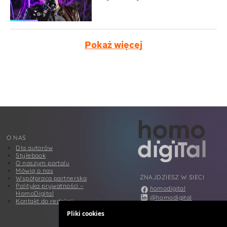
Pokaż więcej
O NAS
Dla autorów
Stylebook
O naszym portalu
Mówią o nas
ZNAJDZIESZ W SIECI
Współpraca partnerska
Polityka prywatności –
homodigital
HomoDigital
@homodigital
Kontakt do redakcji
@homodigital
Pliki cookies
@homodigital