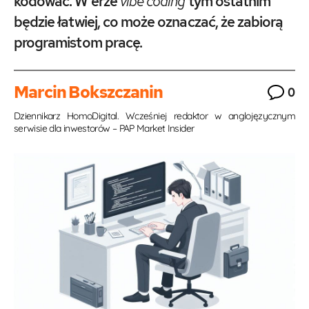
kodować. W erze
vibe coding
tym ostatnim
będzie łatwiej, co może oznaczać, że zabiorą
programistom pracę.
Marcin Bokszczanin
0
Dziennikarz HomoDigital. Wcześniej redaktor w anglojęzycznym
serwisie dla inwestorów – PAP Market Insider