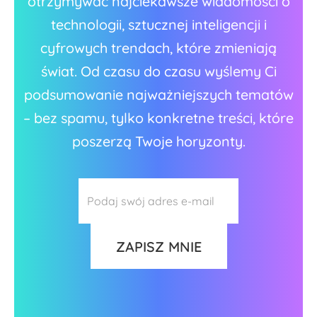
otrzymywać najciekawsze wiadomości o
technologii, sztucznej inteligencji i
cyfrowych trendach, które zmieniają
świat. Od czasu do czasu wyślemy Ci
podsumowanie najważniejszych tematów
– bez spamu, tylko konkretne treści, które
poszerzą Twoje horyzonty.