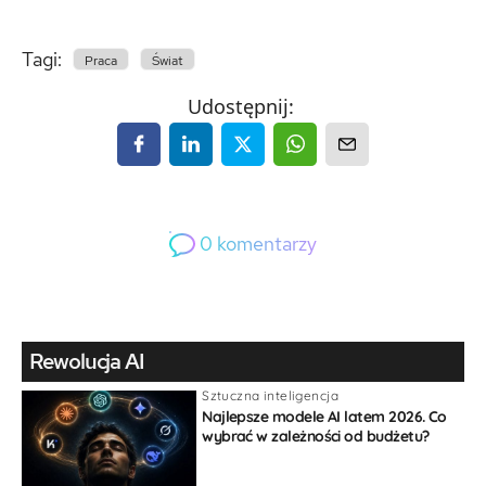
Tagi:
Praca
Świat
Udostępnij:
0
komentarzy
0
Gość
Rewolucja AI
Sztuczna inteligencja
Najlepsze modele AI latem 2026. Co
wybrać w zależności od budżetu?
{}
[+]