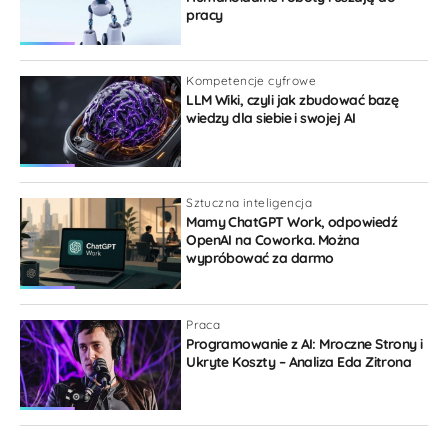
pracy
OpenAI kontra Google: wynik tej wojny zmieni internet
na lata
8 miesięcy temu
Kompetencje cyfrowe
[…] Stawały się coraz inteligentniejsze, miały
LLM Wiki, czyli jak zbudować bazę
wiedzy dla siebie i swojej AI
coraz szerszą wiedzę, a w zeszłym roku zaczęły
być podłączane do wyszukiwania
internetowego. To oznaczało, że w końcu mają
Sztuczna inteligencja
dostęp do najnowszych informacji […]
Mamy ChatGPT Work, odpowiedź
OpenAI na Coworka. Można
Odpowiedz
0
wypróbować za darmo
Praca
Programowanie z AI: Mroczne Strony i
Ukryte Koszty – Analiza Eda Zitrona