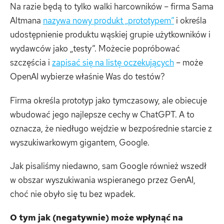
Na razie będą to tylko walki harcowników – firma Sama
Altmana
nazywa nowy produkt „prototypem”
i określa
udostępnienie produktu wąskiej grupie użytkowników i
wydawców jako „testy”. Możecie popróbować
szczęścia i
zapisać się na listę oczekujących
– może
OpenAI wybierze właśnie Was do testów?
Firma określa prototyp jako tymczasowy, ale obiecuje
wbudować jego najlepsze cechy w ChatGPT. A to
oznacza, że niedługo wejdzie w bezpośrednie starcie z
wyszukiwarkowym gigantem, Google.
Jak pisaliśmy niedawno, sam Google również wszedł
w obszar wyszukiwania wspieranego przez GenAI,
choć nie obyło się tu bez wpadek.
O tym jak (negatywnie) może wpłynąć na