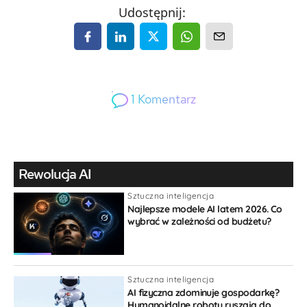
Udostępnij:
1
Komentarz
1
Gość
Rewolucja AI
Sztuczna inteligencja
Najlepsze modele AI latem 2026. Co
wybrać w zależności od budżetu?
{}
[+]
Sztuczna inteligencja
Sortuj po:
najstarszy
AI fizyczna zdominuje gospodarkę?
Humanoidalne roboty ruszają do