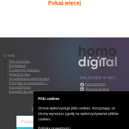
Pokaż więcej
O NAS
Dla autorów
Stylebook
O naszym portalu
Mówią o nas
ZNAJDZIESZ W SIECI
Współpraca partnerska
Polityka prywatności –
homodigital
HomoDigital
@homodigital
Kontakt do redakcji
@homodigital
Pliki cookies
@homodigital
Strona wykorzystuje pliki cookies. Korzystając ze
ZAPISZ SIĘ DO NEWSLETTERA
strony wyrażasz zgodę na wykorzystywanie plików
cookies.
Polityka prywatności