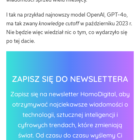
I tak na przykład najnowszy model OpenAI, GPT-4o,
ma tak zwany
knowledge cutoff
w październiku 2023 r.
Nie będzie więc wiedział nic o tym, co wydarzyło się
po tej dacie.
ZAPISZ SIĘ DO NEWSLETTERA
Zapisz się na newsletter HomoDigital, aby
otrzymywać najciekawsze wiadomości o
technologii, sztucznej inteligencji i
cyfrowych trendach, które zmieniają
świat. Od czasu do czasu wyślemy Ci