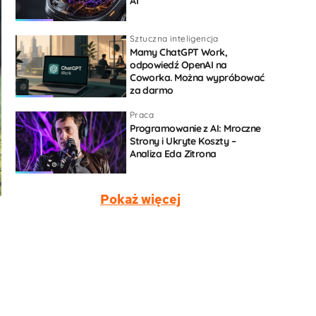
AI
Sztuczna inteligencja
Mamy ChatGPT Work,
odpowiedź OpenAI na
Coworka. Można wypróbować
za darmo
Praca
Programowanie z AI: Mroczne
Strony i Ukryte Koszty –
Analiza Eda Zitrona
Pokaż więcej