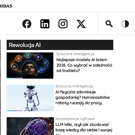
>
Rewolucja AI
Sztuczna inteligencja
Najlepsze modele AI latem
2026. Co wybrać w zależności
od budżetu?
Sztuczna inteligencja
AI fizyczna zdominuje
gospodarkę? Humanoidalne
roboty ruszają do pracy
Kompetencje cyfrowe
LLM Wiki, czyli jak zbudować
bazę wiedzy dla siebie i swojej