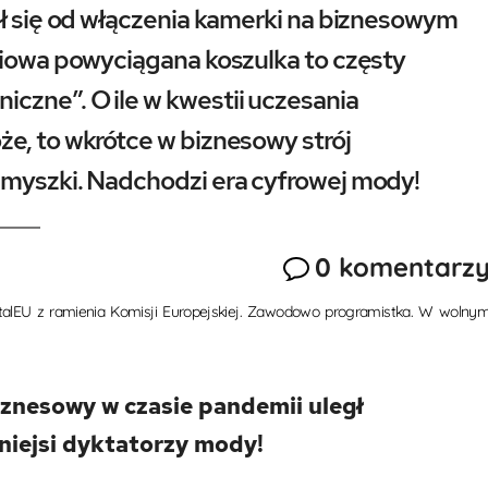
ał się od włączenia kamerki na biznesowym
ciowa powyciągana koszulka to częsty
czne”. O ile w kwestii uczesania
e, to wkrótce w biznesowy strój
 myszki. Nadchodzi era cyfrowej mody!
0 komentarz
DigitalEU z ramienia Komisji Europejskiej. Zawodowo programistka. W wolny
biznesowy w czasie pandemii uległ
itniejsi dyktatorzy mody!