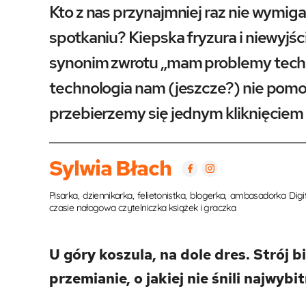
Kto z nas przynajmniej raz nie wymig
spotkaniu? Kiepska fryzura i niewyjś
synonim zwrotu „mam problemy techni
technologia nam (jeszcze?) nie pomoż
przebierzemy się jednym kliknięciem
Sylwia Błach
Pisarka, dziennikarka, felietonistka, blogerka, ambasadorka 
czasie nałogowa czytelniczka książek i graczka
U góry koszula, na dole dres. Strój 
przemianie, o jakiej nie śnili najwyb